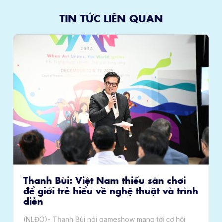
TIN TỨC LIÊN QUAN
am thiếu sân chơi
Tổ chức Liên hoan Â
ề nghệ thuật và trình
thuật quốc tế Việt N
Liên hoan Âm nhạc và nghệ th
(Vietnam International Music &
ameshow mang tới cơ hội