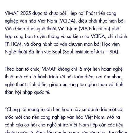
VIMAF 2025 được tổ chức bởi Hiệp hội Phát triển công
nghiệp văn hóa Việt Nam (VCIDA), điều phối thực hiện bởi
Viện Giáo dục nghệ thuật Việt Nam (VIA Education) phối
hợp cùng ban truyền thông và sự kiện của VCIDA, chi nhánh
TP.HCM, và đồng hành cố vấn chuyên môn bởi Học viện
Nghệ thuật đa lĩnh vực Soul (Soul Institute of Arts – SIA).
Theo ban tổ chức, VIMAF không chỉ là một liên hoan nghệ
thuật mà còn là hành trình kết nối toàn diện, nơi âm nhạc,
nghệ thuật trình diễn, giáo dục sáng tạo giao thoa với tinh
thần hội nhập quốc tế.
“Chúng tôi mong muốn liên hoan này sẽ đánh dấu một cột
mốc mới cho nền công nghiệp văn hóa Việt Nam. Mở ra
cánh cửa cơ hội cho nghệ sĩ trẻ Việt Nam tiếp cận các tiêu
chuẩn quốc tế, được lắng nghe ngay trên sân nhà. Tạo điểm