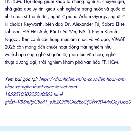
TP.HCM. Hội đồng giám khảo là những nghệ sĩ, chuyên gia,
nhà giáo dục uy tín, giàu kinh nghiệm trong nước và quốc tế
như nhạc sĩ Thanh Bùi, nghệ sĩ piano Adam Gyorgy, nghệ sĩ
Nicholas Keyworth, biên đạo Dr. Alexander Tú, Sabra Elise
Johnson, Đỗ Hải Anh, Bùi Triệu Yên, NSƯT Phạm Khánh
Ngọc… Bên cạnh các hạng mục âm nhạc và vũ đạo, VIMAF
2025 còn mang đến chuỗi hoạt động trải nghiệm như
workshop cùng nghệ sĩ quốc tế, giao lưu văn hóa, nghệ
thuật đương đại, trải nghiệm khám phá văn hóa TP.HCM.
Xem bài gốc tại:
https://thanhnien.vn/to-chuc-lien-hoan-am-
nhac-va-nghe-thuat-quoc-te-viet-nam-
185251030225040563.htm?
gidzl=VBSmPpC8c41_eJbZCHIRGtkdE6OjGfWJDA4xOoyUpa