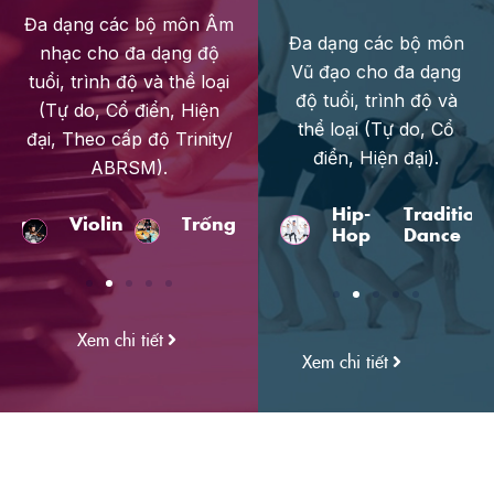
và quốc tế.
Đa dạng các bộ môn Âm
Đa dạng các bộ môn
nhạc cho đa dạng độ
Vũ đạo cho đa dạng
tuổi, trình độ và thể loại
độ tuổi, trình độ và
(Tự do, Cổ điển, Hiện
thể loại (Tự do, Cổ
đại, Theo cấp độ Trinity/
điển, Hiện đại).
ABRSM).
ary
Jazz
Ballet
Hip-
Traditional
Contempo
in
Trống
Piano
Guitar
Thanh nhạc
Hop
Dance
Xem chi tiết
Xem chi tiết